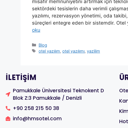
misafir memnuniyetini artırmak için teknol
sektördeki tesislerin daha verimli çalışmas
yazılımı, rezervasyon yönetimi, oda takibi,
süreçleri entegre eden bir sistemdir. Otel 
oku
Blog
otel yazılım
,
otel yazılımı
,
yazilim
ILETIŞIM
Ü
Pamukkale Üniversitesi Teknokent D
Ote
Blok Z:3 Pamukkale / Denizli
Kan
+90 258 215 50 38
Kim
info@hmsotel.com
Ho