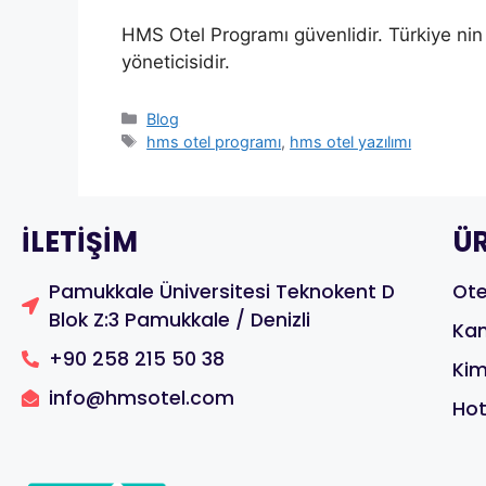
HMS Otel Programı güvenlidir. Türkiye nin 
yöneticisidir.
Blog
hms otel programı
,
hms otel yazılımı
ILETIŞIM
Ü
Pamukkale Üniversitesi Teknokent D
Ote
Blok Z:3 Pamukkale / Denizli
Kan
+90 258 215 50 38
Kim
info@hmsotel.com
Ho