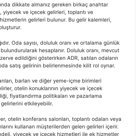
sında dikkate almanız gereken birkaç anahtar
, yiyecek ve içecek gelirleri, toplantı ve
hizmetlerin gelirleri bulunur. Bu gelir kalemleri,
oluşturur.
ğıdır. Oda sayısı, doluluk oranı ve ortalama günlük
e bulundurularak hesaplanır. Doluluk oranı, mevcut
rezerve edildiğini gösterirken ADR, satılan odaların
oda satış gelirinin belirlenmesinde kilit rol oynar.
ranları, barları ve diğer yeme-içme birimleri
gelirler, otelin konuklarının yiyecek ve içecek
ği, fiyatlandırma politikaları ve pazarlama
elirlerini etkileyebilir.
ler, otelin konferans salonları, toplantı odaları veya
arını kullanan müşterilerden gelen gelirleri içerir.
bedeli, yiyecek ve içecek hizmetleri ile ek hizmetler