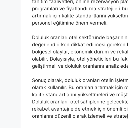
tanıtım faaliyetleri, online rezervasyon p
programları ve fiyatlandırma stratejileri b
artırmak için kalite standartlarını yükselt
personel eğitimine önem vermeli.
Doluluk oranları otel sektöründe başarının 
değerlendirirken dikkat edilmesi gereken 
bölgesel olaylar, ekonomik durum ve rekabe
olabilir. Dolayısıyla, otel yöneticileri bu f
geliştirmeli ve doluluk oranlarını analiz e
Sonuç olarak, doluluk oranları otelin işlet
olarak kullanılır. Bu oranları artırmak için o
kalite standartlarını yükseltmeleri ve müş
Doluluk oranları, otel sahiplerine gelecek
rekabet avantajı elde etmek için önemli bil
oranlarını düzenli olarak izlemeli ve stratej