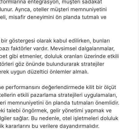
latformlarına entegrasyon, müşteri sadakat
ulunur. Ayrıca, oteller müşteri memnuniyetini
meli, misafir deneyimini ön planda tutmalı ve
bir göstergesi olarak kabul edilirken, bunları
bazı faktörler vardır. Mevsimsel dalgalanmalar,
t gibi etmenler, doluluk oranları üzerinde etkili
aktörleri göz önünde bulundurarak stratejiler
derek uygun düzeltici önlemler almalı.
me performansını değerlendirmede kilit bir ölçüt
tellerin etkili pazarlama stratejileri uygulamaları,
teri memnuniyetini ön planda tutmaları önemlidir.
teki talebi öngörmek, gelir yönetimi yapmak ve
giler sağlar. Bu nedenle, otel işletmeleri doluluk
ik kararlarını bu verilere dayandırmalıdır.