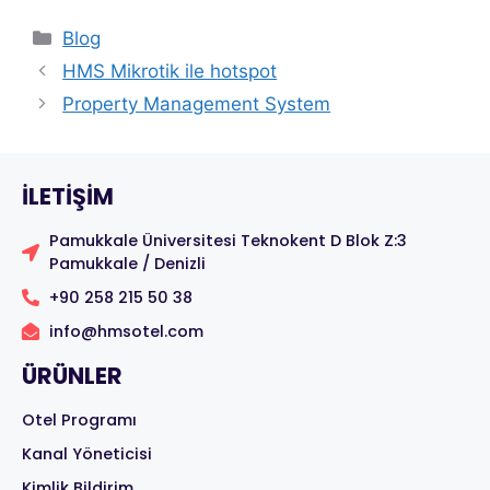
Blog
HMS Mikrotik ile hotspot
Property Management System
ILETIŞIM
Pamukkale Üniversitesi Teknokent D Blok Z:3
Pamukkale / Denizli
+90 258 215 50 38
info@hmsotel.com
ÜRÜNLER
Otel Programı
Kanal Yöneticisi
Kimlik Bildirim